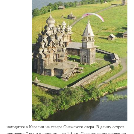
находится в Карелии на севере Онежского озера. В длину остров
примерно 7 км, а в ширину – до 1,5 км. Свое название остров по