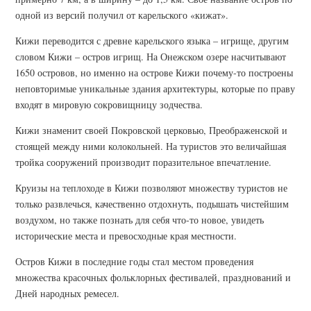
одной из версий получил от карельского «кижат».
Кижи переводится с древне карельского языка – игрище, другим
словом Кижи – остров игрищ. На Онежском озере насчитывают
1650 островов, но именно на острове Кижи почему-то построены
неповторимые уникальные здания архитектуры, которые по праву
входят в мировую сокровищницу зодчества.
Кижи знаменит своей Покровской церковью, Преображенской и
стоящей между ними колокольней. На туристов это величайшая
тройка сооружений производит поразительное впечатление.
Круизы на теплоходе в Кижи позволяют множеству туристов не
только развлечься, качественно отдохнуть, подышать чистейшим
воздухом, но также познать для себя что-то новое, увидеть
исторические места и превосходные края местности.
Остров Кижи в последние годы стал местом проведения
множества красочных фольклорных фестивалей, празднований и
Дней народных ремесел.