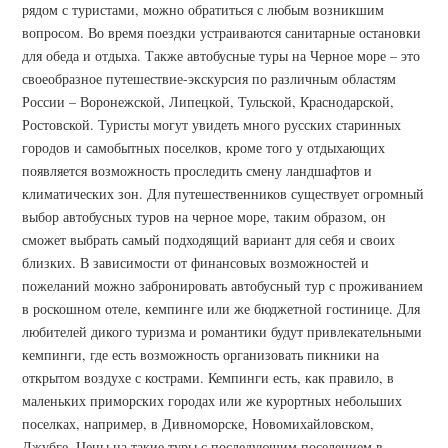
рядом с туристами, можно обратиться с любым возникшим
вопросом. Во время поездки устраиваются санитарные остановки
для обеда и отдыха. Также автобусные туры на Черное море – это
своеобразное путешествие-экскурсия по различным областям
России – Воронежской, Липецкой, Тульской, Краснодарской,
Ростовской. Туристы могут увидеть много русских старинных
городов и самобытных поселков, кроме того у отдыхающих
появляется возможность проследить смену ландшафтов и
климатических зон. Для путешественников существует огромный
выбор автобусных туров на черное море, таким образом, он
сможет выбрать самый подходящий вариант для себя и своих
близких. В зависимости от финансовых возможностей и
пожеланий можно забронировать автобусный тур с проживанием
в роскошном отеле, кемпинге или же бюджетной гостинице. Для
любителей дикого туризма и романтики будут привлекательными
кемпинги, где есть возможность организовать пикники на
открытом воздухе с кострами. Кемпинги есть, как правило, в
маленьких приморских городах или же курортных небольших
поселках, например, в Дивноморске, Новомихайловском,
Джубге. Цены на такие туры с последующим поселением в