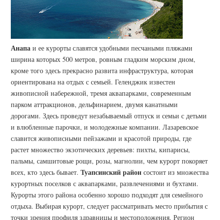
Анапа
и ее курорты славятся удобными песчаными пляжами
ширина которых 500 метров, ровным гладким морским дном,
кроме того здесь прекрасно развита инфраструктура, которая
ориентирована на отдых с семьей. Геленджик известен
живописной набережной, тремя аквапарками, современным
парком аттракционов, дельфинарием, двумя канатными
дорогами. Здесь проведут незабываемый отпуск и семьи с детьми
и влюбленные парочки, и молодежные компании. Лазаревское
славится живописными пейзажами и красотой природы, где
растет множество экзотических деревьев: пихты, кипарисы,
пальмы, самшитовые рощи, розы, магнолии, чем курорт покоряет
Туапсинский район
всех, кто здесь бывает.
состоит из множества
курортных поселков с аквапарками, развлечениями и бухтами.
Курорты этого района особенно хорошо подходят для семейного
отдыха. Выбирая курорт, следует рассматривать место прибытия с
точки зрения профиля здравницы и местоположения. Регион