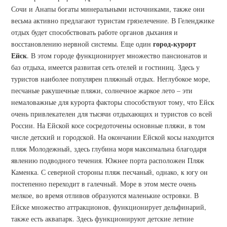
Сочи и Анапы богаты минеральными источниками, также они
весьма активно предлагают туристам грязелечение. В Геленджике
отдых будет способствовать работе органов дыхания и
город-курорт
восстановлению нервной системы. Еще один
Ейск
. В этом городе функционирует множество пансионатов и
баз отдыха, имеется развитая сеть отелей и гостиниц. Здесь у
туристов наиболее популярен пляжный отдых. Неглубокое море,
песчаные ракушечные пляжи, солнечное жаркое лето – эти
немаловажные для курорта факторы способствуют тому, что Ейск
очень привлекателен для тысячи отдыхающих и туристов со всей
России. На Ейской косе сосредоточены основные пляжи, в том
числе детский и городской. На окончании Ейской косы находится
пляж Молодежный, здесь глубина моря максимальна благодаря
явлению подводного течения. Южнее порта расположен Пляж
Каменка. С северной стороны пляж песчаный, однако, к югу он
постепенно переходит в галечный. Море в этом месте очень
мелкое, во время отливов образуются маленькие островки. В
Ейске множество аттракционов, функционирует дельфинарий,
также есть аквапарк. Здесь функционируют детские летние