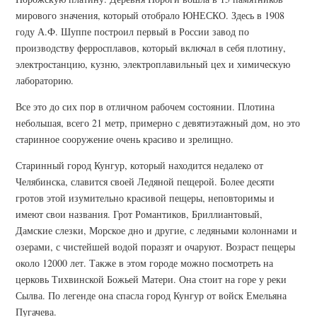
мирового значения, который отобрало ЮНЕСКО. Здесь в 1908
году А.Ф. Шуппе построил первый в России завод по
производству ферросплавов, который включал в себя плотину,
электростанцию, кузню, электроплавильный цех и химическую
лабораторию.
Все это до сих пор в отличном рабочем состоянии. Плотина
небольшая, всего 21 метр, примерно с девятиэтажный дом, но это
старинное сооружение очень красиво и зрелищно.
Старинный город Кунгур, который находится недалеко от
Челябинска, славится своей Ледяной пещерой. Более десяти
гротов этой изумительно красивой пещеры, неповторимы и
имеют свои названия. Грот Романтиков, Бриллиантовый,
Дамские слезки, Морское дно и другие, с ледяными колоннами и
озерами, с чистейшей водой поразят и очаруют. Возраст пещеры
около 12000 лет. Также в этом городе можно посмотреть на
церковь Тихвинской Божьей Матери. Она стоит на горе у реки
Сылва. По легенде она спасла город Кунгур от войск Емельяна
Пугачева.